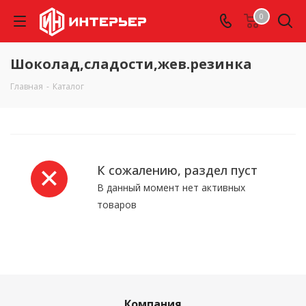
0
Шоколад,сладости,жев.резинка
Главная
-
Каталог
К сожалению, раздел пуст
В данный момент нет активных
товаров
Компания