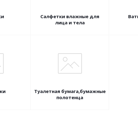
ки
Салфетки влажные для
Ват
лица и тела
ки
Туалетная бумага,бумажные
полотенца