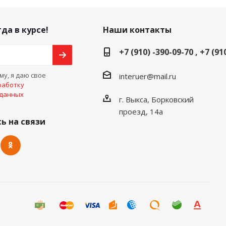
да в курсе!
Наши контакты
+7 (910) -390-09-70 , +7 (91
у, я даю свое
interuer@mail.ru
работку
 данных
г. Выкса, Борковский
проезд, 14а
ь на связи