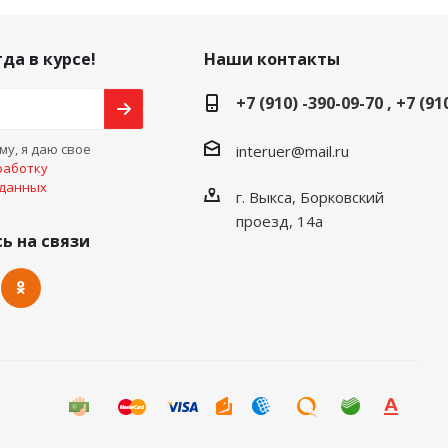
да в курсе!
Наши контакты
+7 (910) -390-09-70 , +7 (91
у, я даю свое
interuer@mail.ru
работку
 данных
г. Выкса, Борковский
проезд, 14а
ь на связи