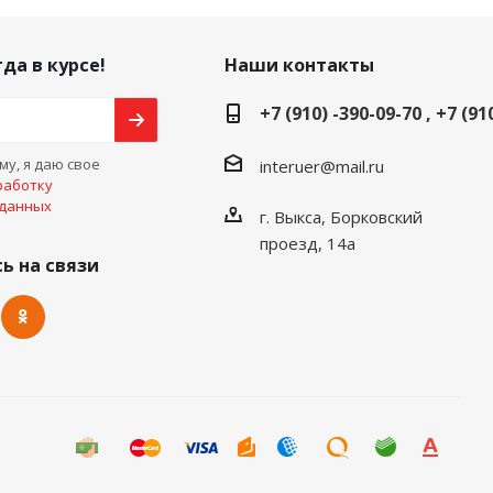
да в курсе!
Наши контакты
+7 (910) -390-09-70 , +7 (91
у, я даю свое
interuer@mail.ru
работку
 данных
г. Выкса, Борковский
проезд, 14а
ь на связи