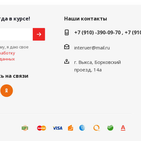
да в курсе!
Наши контакты
+7 (910) -390-09-70 , +7 (91
у, я даю свое
interuer@mail.ru
работку
 данных
г. Выкса, Борковский
проезд, 14а
ь на связи