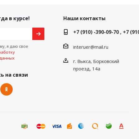
да в курсе!
Наши контакты
+7 (910) -390-09-70 , +7 (91
у, я даю свое
interuer@mail.ru
работку
 данных
г. Выкса, Борковский
проезд, 14а
ь на связи