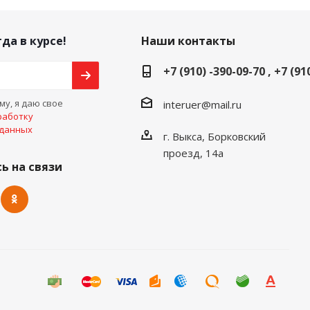
да в курсе!
Наши контакты
+7 (910) -390-09-70 , +7 (91
у, я даю свое
interuer@mail.ru
работку
 данных
г. Выкса, Борковский
проезд, 14а
ь на связи