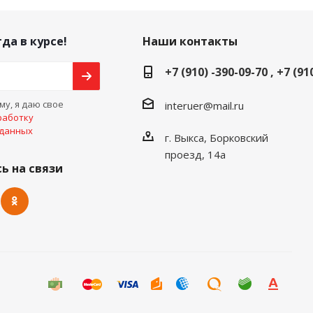
да в курсе!
Наши контакты
+7 (910) -390-09-70 , +7 (91
у, я даю свое
interuer@mail.ru
работку
 данных
г. Выкса, Борковский
проезд, 14а
ь на связи