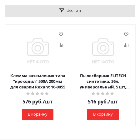
Фильтр
Клемма заземления типа
Пылесборник ELITECH
"крокодил" 500А 200мм
синтетика, 36л,
для сварки Rexant 16-0055
универсальный, 5 шт,
вертикальный, вход 58-
70мм 2310.001300
576
руб.
/шт
516
руб.
/шт
В корзину
В корзину