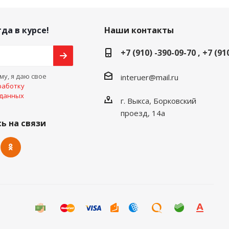
да в курсе!
Наши контакты
+7 (910) -390-09-70 , +7 (91
у, я даю свое
interuer@mail.ru
работку
 данных
г. Выкса, Борковский
проезд, 14а
ь на связи