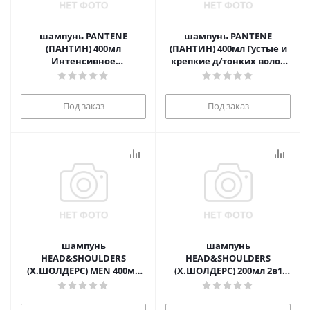
шампунь PANTENE
шампунь PANTENE
(ПАНТИН) 400мл
(ПАНТИН) 400мл Густые и
Интенсивное
крепкие д/тонких волос
восстановление д/ослабл
1/6
волос 1/6
Под заказ
Под заказ
шампунь
шампунь
HEAD&SHOULDERS
HEAD&SHOULDERS
(Х.ШОЛДЕРС) MEN 400мл
(Х.ШОЛДЕРС) 200мл 2в1
Олд Спайс 1/6
Основной уход