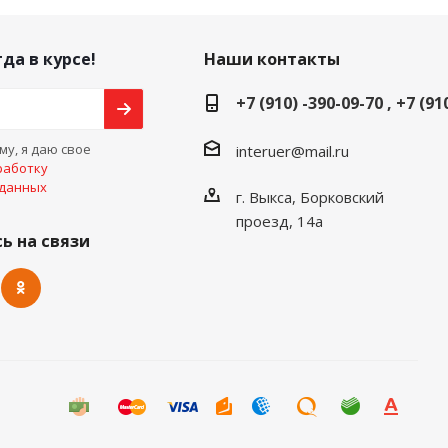
да в курсе!
Наши контакты
+7 (910) -390-09-70 , +7 (91
у, я даю свое
interuer@mail.ru
работку
 данных
г. Выкса, Борковский
проезд, 14а
ь на связи