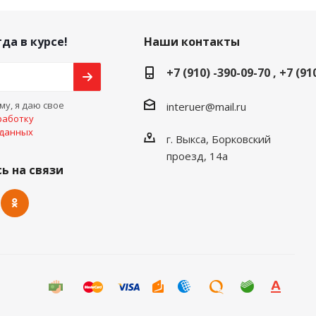
да в курсе!
Наши контакты
+7 (910) -390-09-70 , +7 (91
у, я даю свое
interuer@mail.ru
работку
 данных
г. Выкса, Борковский
проезд, 14а
ь на связи