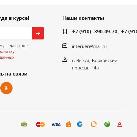
да в курсе!
Наши контакты
+7 (910) -390-09-70 , +7 (91
у, я даю свое
interuer@mail.ru
работку
 данных
г. Выкса, Борковский
проезд, 14а
ь на связи