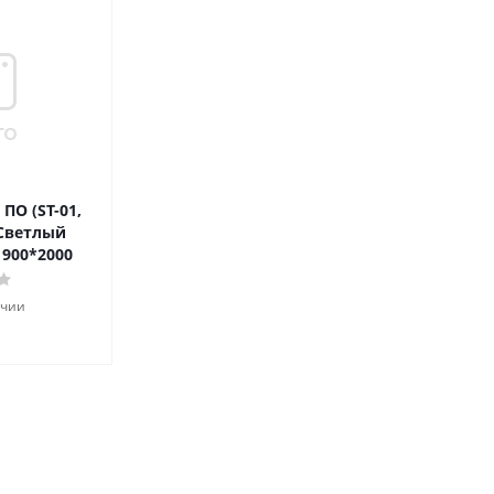
ПО (ST-01,
 Светлый
 900*2000
ичии