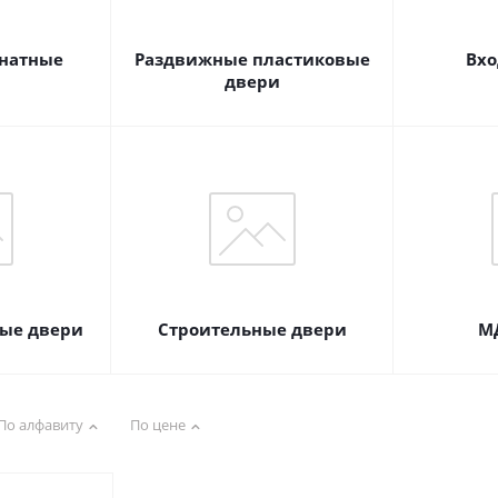
натные
Раздвижные пластиковые
Вхо
двери
ые двери
Строительные двери
М
По алфавиту
По цене