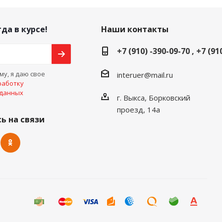
да в курсе!
Наши контакты
+7 (910) -390-09-70 , +7 (91
у, я даю свое
interuer@mail.ru
работку
 данных
г. Выкса, Борковский
проезд, 14а
ь на связи