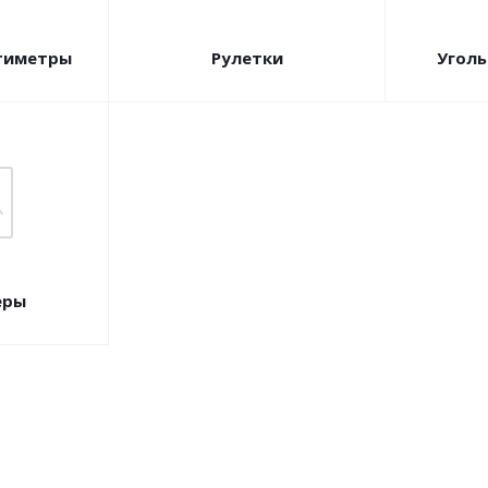
тиметры
Рулетки
Уголь
еры