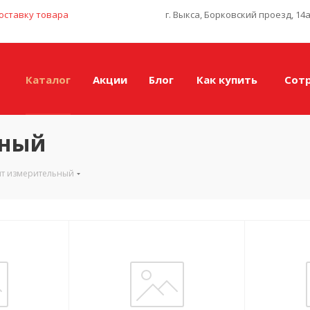
оставку товара
г. Выкса, Борковский проезд, 14
Каталог
Акции
Блог
Как купить
Сот
ьный
нт измерительный