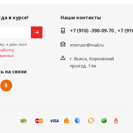
да в курсе!
Наши контакты
+7 (910) -390-09-70 , +7 (91
у, я даю свое
interuer@mail.ru
работку
 данных
г. Выкса, Борковский
проезд, 14а
ь на связи