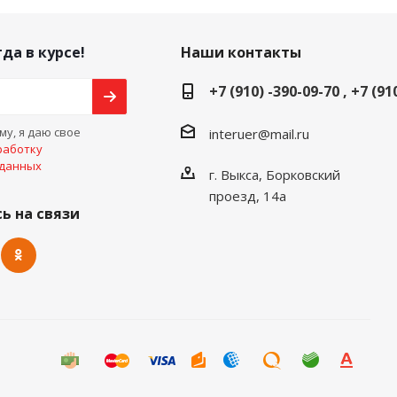
да в курсе!
Наши контакты
+7 (910) -390-09-70 , +7 (91
у, я даю свое
interuer@mail.ru
работку
 данных
г. Выкса, Борковский
проезд, 14а
ь на связи