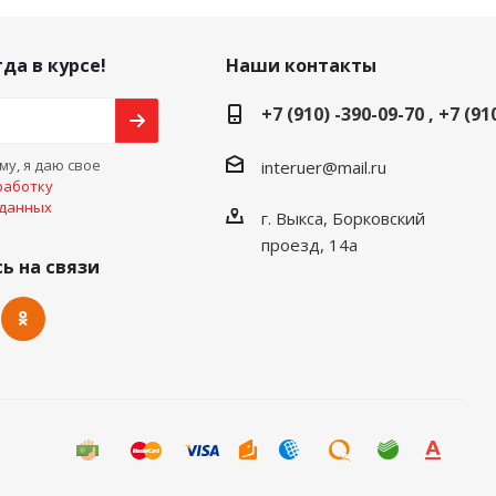
да в курсе!
Наши контакты
+7 (910) -390-09-70 , +7 (91
у, я даю свое
interuer@mail.ru
работку
 данных
г. Выкса, Борковский
проезд, 14а
ь на связи