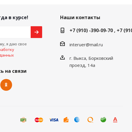
да в курсе!
Наши контакты
+7 (910) -390-09-70 , +7 (91
у, я даю свое
interuer@mail.ru
работку
 данных
г. Выкса, Борковский
проезд, 14а
ь на связи