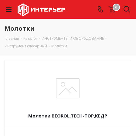
0
Молотки
Главная
-
Каталог
-
ИНСТРУМЕНТЫ И ОБОРУДОВАНИЕ
-
Инструмент слесарный
-
Молотки
Молотки BEOROL,TECH-TOP,КЕДР