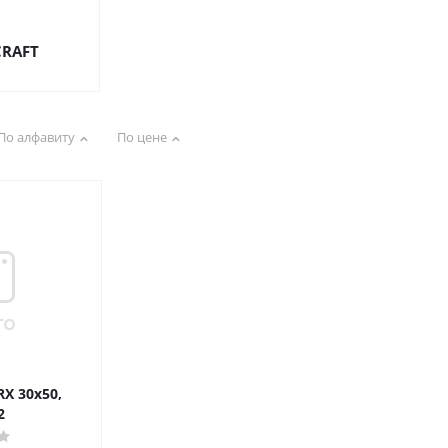
CRAFT
По алфавиту
По цене
X 30х50,
2