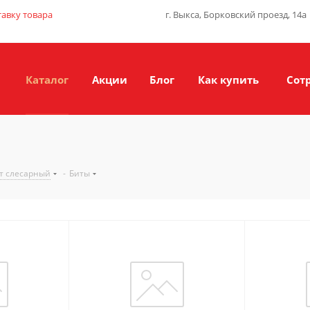
тавку товара
г. Выкса, Борковский проезд, 14а
Каталог
Акции
Блог
Как купить
Сот
т слесарный
-
Биты