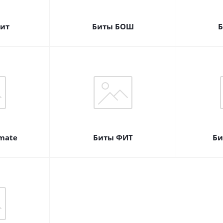
бит
Биты БОШ
Б
mate
Биты ФИТ
Би