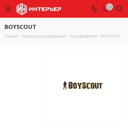
0
BOYSCOUT
Главная
-
Справочная информация
-
Производители
-
BOYSCOUT