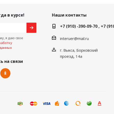
да в курсе!
Наши контакты
+7 (910) -390-09-70 , +7 (91
у, я даю свое
interuer@mail.ru
работку
 данных
г. Выкса, Борковский
проезд, 14а
ь на связи