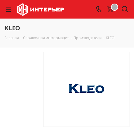
0
KLEO
Главная
-
Справочная информация
-
Производители
-
KLEO