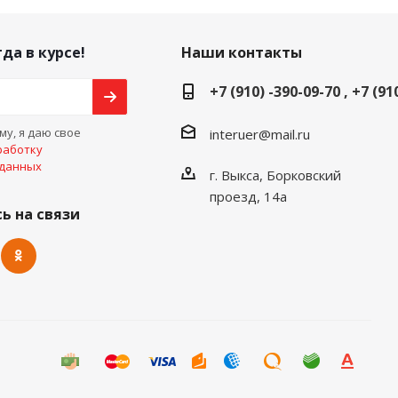
да в курсе!
Наши контакты
+7 (910) -390-09-70 , +7 (91
у, я даю свое
interuer@mail.ru
работку
 данных
г. Выкса, Борковский
проезд, 14а
ь на связи