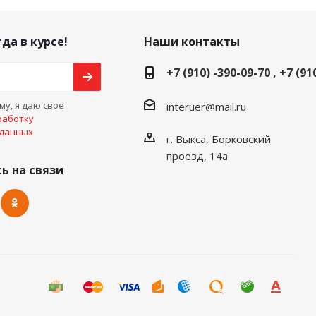
да в курсе!
Наши контакты
+7 (910) -390-09-70 , +7 (91
у, я даю свое
interuer@mail.ru
работку
 данных
г. Выкса, Борковский
проезд, 14а
ь на связи